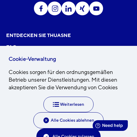
ENTDECKEN SIE THUASNE
FAQ
KUNDENDIENST
Cookie-Verwaltung
Cookies sorgen für den ordnungsgemäßen
DE
Land wählen
Betrieb unserer Dienstleistungen. Mit diesen
akzeptieren Sie die Verwendung von Cookies
Impressum & AGB
Weiterlesen
Datenschutzerklärung
Barrierefreiheit: Teilweise Konform
Alle Cookies ablehnen
Cookie-Einstellungen
Alle Cookies zulassen